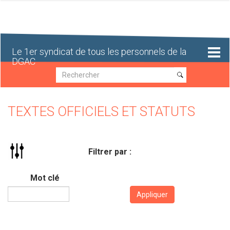
Aller
au
contenu
principal
Le 1er syndicat de tous les personnels de la
DGAC
Recherche
Recherche
TEXTES OFFICIELS ET STATUTS
Filtrer par :
Mot clé
Appliquer