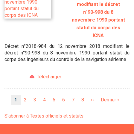
modifiant le décret
n°90-998 du 8
novembre 1990 portant
statut du corps des
ICNA
Décret n°2018-984 du 12 novembre 2018 modifiant le
décret n°90-998 du 8 novembre 1990 portant statut du
corps des ingénieurs du contrôle de la navigation aérienne
Télécharger
Pagination
Page
1
Page
2
Page
3
Page
4
Page
5
Page
6
Page
7
Page
8
Page
››
Dernière
Dernier »
courante
suivante
page
S'abonner à Textes officiels et statuts