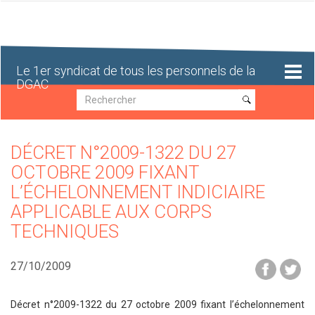
Aller
au
contenu
principal
Le 1er syndicat de tous les personnels de la
DGAC
Recherche
Recherche
DÉCRET N°2009-1322 DU 27
OCTOBRE 2009 FIXANT
L’ÉCHELONNEMENT INDICIAIRE
APPLICABLE AUX CORPS
TECHNIQUES
27/10/2009
Décret n°2009-1322 du 27 octobre 2009 fixant l’échelonnement