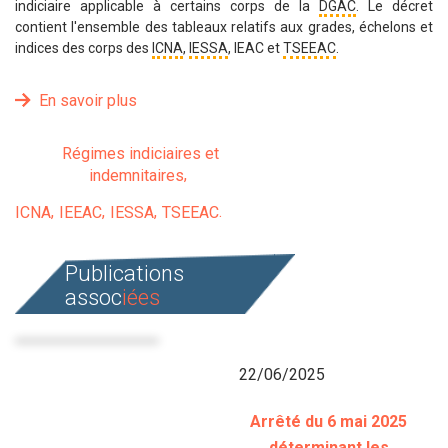
indiciaire applicable à certains corps de la
DGAC
. Le décret
contient l'ensemble des tableaux relatifs aux grades, échelons et
indices des corps des
ICNA
,
IESSA
, IEAC et
TSEEAC
.
En savoir plus
Régimes indiciaires et
indemnitaires
ICNA
IEEAC
IESSA
TSEEAC
Publications
assoc
iées
22/06/2025
Arrêté du 6 mai 2025
déterminant les