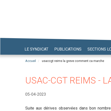
Aller
au
contenu
principal
LE SYNDICAT
PUBLICATIONS
SECTIONS L
Accueil
usaccgt reims la greve comment ca marche
USAC-CGT REIMS - 
05-04-2023
Suite aux dérives observées dans bon nombre d