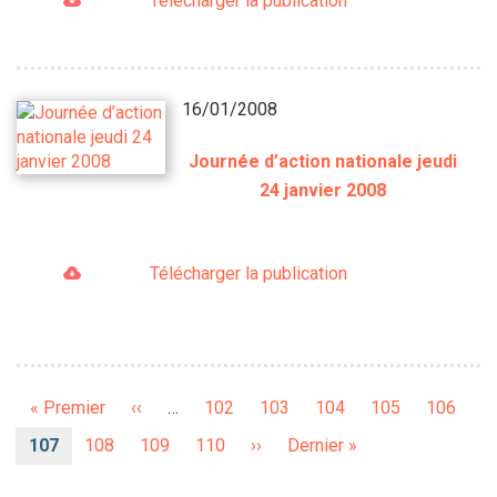
Télécharger la publication
16/01/2008
Journée d’action nationale jeudi
24 janvier 2008
Télécharger la publication
Pagination
Première
« Premier
Page
‹‹
…
Page
102
Page
103
Page
104
Page
105
Page
106
page
précédente
Page
107
Page
108
Page
109
Page
110
Page
››
Dernière
Dernier »
courante
suivante
page