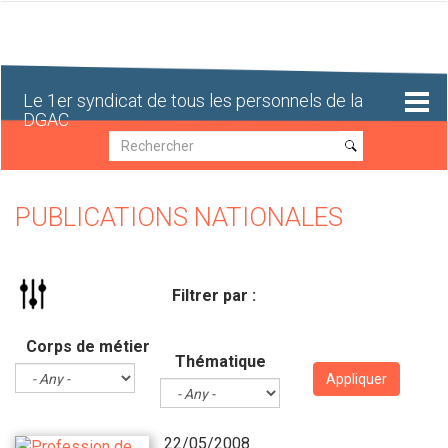
Aller
au
contenu
principal
Le 1er syndicat de tous les personnels de la
DGAC
Recherche
Recherche
PUBLICATIONS NATIONALES
Filtrer par :
Corps de métier
Thématique
Appliquer
22/05/2008