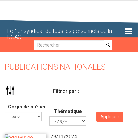
Aller
au
contenu
principal
Le 1er syndicat de tous les personnels de la
DGAC
Recherche
Recherche
PUBLICATIONS NATIONALES
Filtrer par :
Corps de métier
Thématique
Appliquer
29/11/2024