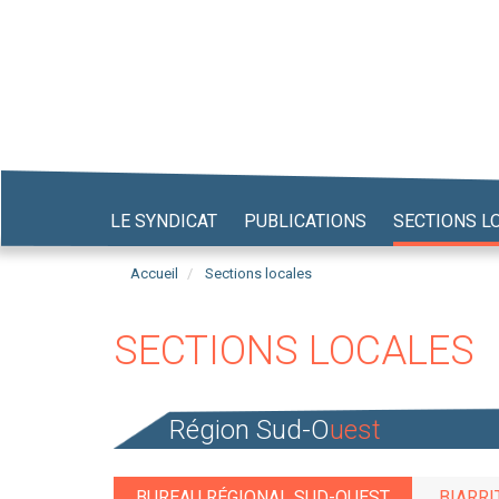
Aller
au
contenu
principal
LE SYNDICAT
PUBLICATIONS
SECTIONS L
Accueil
Sections locales
SECTIONS LOCALES
Région Sud-O
uest
BUREAU RÉGIONAL SUD-OUEST
BIARRI