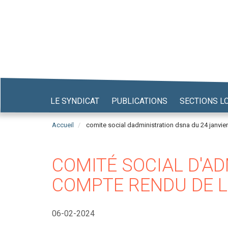
Aller
au
contenu
principal
LE SYNDICAT
PUBLICATIONS
SECTIONS L
Accueil
comite social dadministration dsna du 24 janvie
COMITÉ SOCIAL D'AD
COMPTE RENDU DE L
06-02-2024