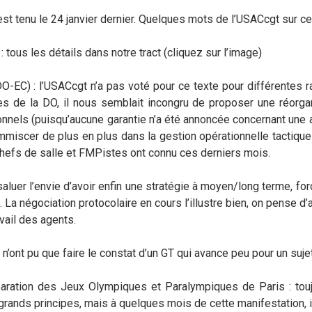
st tenu le 24 janvier dernier. Quelques mots de l’USACcgt sur cert
 tous les détails dans notre tract (cliquez sur l’image)
O-EC) : l’USACcgt n’a pas voté pour ce texte pour différentes 
 de la DO, il nous semblait incongru de proposer une réorganisa
nnels (puisqu’aucune garantie n’a été annoncée concernant une 
miscer de plus en plus dans la gestion opérationnelle tactique 
 chefs de salle et FMPistes ont connu ces derniers mois.
luer l’envie d’avoir enfin une stratégie à moyen/long terme, for
 La négociation protocolaire en cours l’illustre bien, on pense d
vail des agents.
n’ont pu que faire le constat d’un GT qui avance peu pour un sujet
paration des Jeux Olympiques et Paralympiques de Paris : touj
rands principes, mais à quelques mois de cette manifestation, il