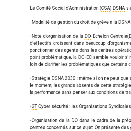
Le Comité Social d’Administration (
CSA
)
DSNA
s’e
-Modalité de gestion du droit de grève à la DSNA :
-Note d’organisation de la
DO
-Echelon Centrale(D
d’effectifs croissant dans beaucoup d’organismes
ponctionner des agents dans les centres opératio
point problématique, la DO-EC semble vouloir s’im
loin de clarifier les problématiques que certains
-Stratégie DSNA 2030 : même si on ne peut que sa
le moment, les grands absents de cette stratégie.
la performance sans penser aux conditions de tra
-
GT
Cyber sécurité : les Organisations Syndicales 
-Organisation de la DO dans le cadre de la pré
centres concernés sur ce sujet. On présente des g