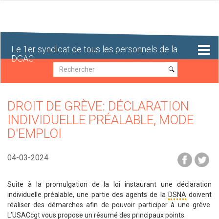
Aller
au
contenu
principal
Le 1er syndicat de tous les personnels de la
DGAC
Recherche
Recherche
DROIT DE GRÈVE: DÉCLARATION
INDIVIDUELLE PRÉALABLE, MODE
D'EMPLOI
04-03-2024
Suite à la promulgation de la loi instaurant une déclaration
individuelle préalable, une partie des agents de la
DSNA
doivent
réaliser des démarches afin de pouvoir participer à une grève.
L’USACcgt vous propose un résumé des principaux points.