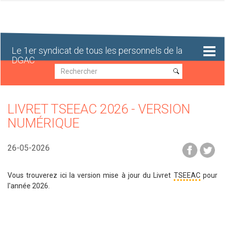
Aller
au
contenu
principal
Le 1er syndicat de tous les personnels de la
DGAC
Recherche
Recherche
LIVRET TSEEAC 2026 - VERSION
NUMÉRIQUE
26-05-2026
Vous trouverez ici la version mise à jour du Livret
TSEEAC
pour
l'année 2026.