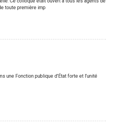
lle. Ce colloque était ouvert à tous les agents de
 de toute première imp
 une Fonction publique d’État forte et l’unité