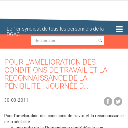
Aller
au
contenu
principal
Le 1er syndicat de tous les personnels de la
DGAC
Recherche
Recherche
POUR L'AMÉLIORATION DES
CONDITIONS DE TRAVAIL ET LA
RECONNAISSANCE DE LA
PÉNIBILITÉ : JOURNÉE D…
30-03-2011
Pour l'amélioration des conditions de travail et la reconnaissance
de la pénibilité :
une note de la Permanence confédérale aux