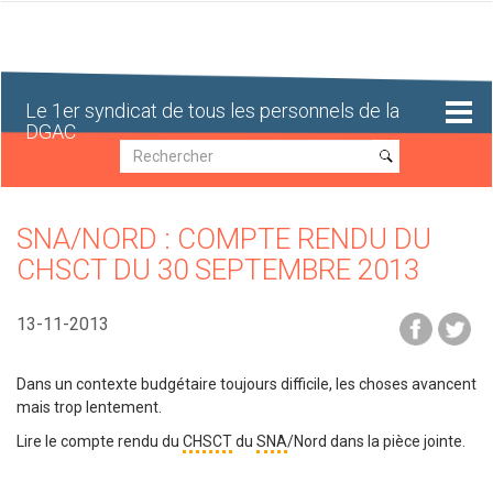
Aller
au
contenu
principal
Le 1er syndicat de tous les personnels de la
DGAC
Recherche
Recherche
SNA/NORD : COMPTE RENDU DU
CHSCT DU 30 SEPTEMBRE 2013
13-11-2013
Dans un contexte budgétaire toujours difficile, les choses avancent
mais trop lentement.
Lire le compte rendu du
CHSCT
du
SNA
/Nord dans la pièce jointe.