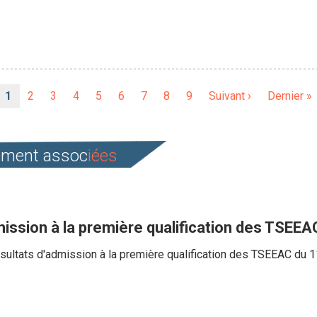
Page
1
Page
2
Page
3
Page
4
Page
5
Page
6
Page
7
Page
8
Page
9
Page
Suivant ›
Dernière
Dernier »
courante
suivante
page
cement assoc
iées
mission à la première qualification des TSEE
sultats d'admission à la première qualification des TSEEAC du 11