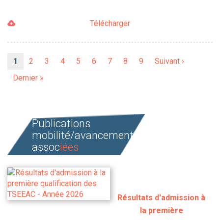
Télécharger
Pagination
Page
1
Page
2
Page
3
Page
4
Page
5
Page
6
Page
7
Page
8
Page
9
Page
Suivant ›
courante
suivante
Dernière
Dernier »
page
Publications
mobilité/avancement
assoc
iées
Résultats d'admission à
la première