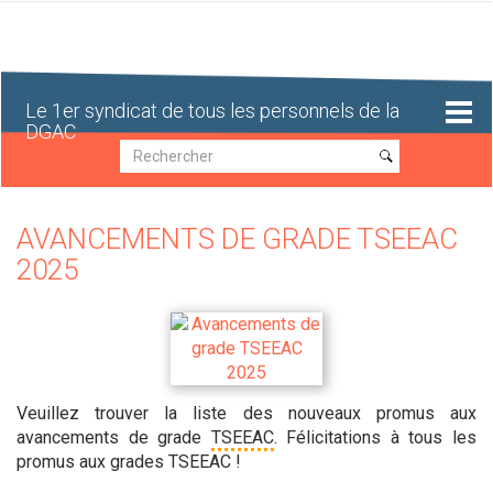
Aller
au
contenu
principal
Le 1er syndicat de tous les personnels de la
DGAC
Recherche
Recherche
AVANCEMENTS DE GRADE TSEEAC
2025
Veuillez trouver la liste des nouveaux promus aux
avancements de grade
TSEEAC
. Félicitations à tous les
promus aux grades TSEEAC !