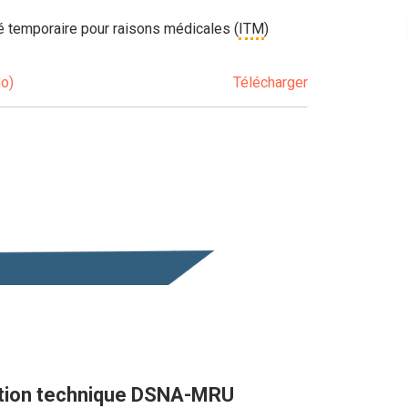
té temporaire pour raisons médicales (
ITM
)
o)
Télécharger
ation technique DSNA-MRU