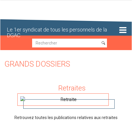
Aller
au
contenu
principal
Le 1er syndicat de tous les personnels de la
DGAC
Recherche
Recherche
GRANDS DOSSIERS
Retraites
Retrouvez toutes les publications relatives aux retraites