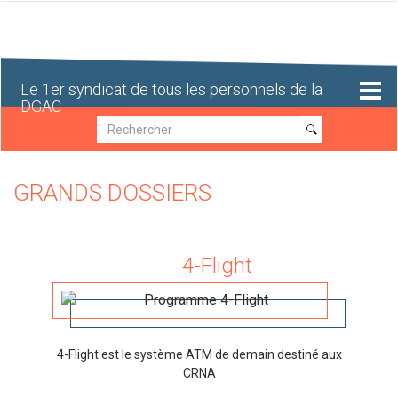
Aller
au
contenu
principal
Le 1er syndicat de tous les personnels de la
DGAC
Recherche
Recherche
GRANDS DOSSIERS
4-Flight
4-Flight est le système ATM de demain destiné aux
CRNA